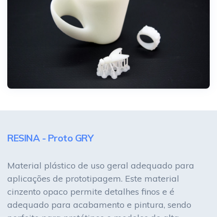
RESINA - Proto GRY
Material plástico de uso geral adequado para
aplicações de prototipagem. Este material
cinzento opaco permite detalhes finos e é
adequado para acabamento e pintura, sendo